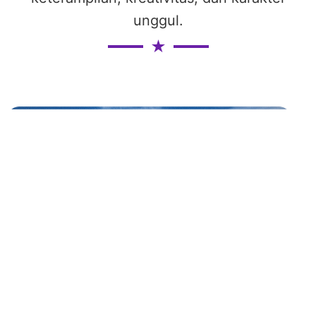
unggul.
★